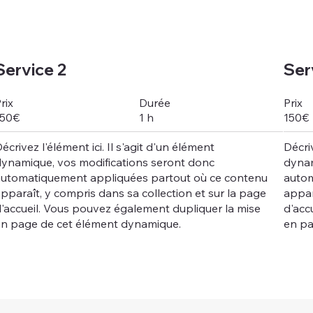
Service 2
Ser
Durée
rix
Prix
1 h
150€
150€
écrivez l'élément ici. Il s'agit d'un élément
Décriv
dynamique, vos modifications seront donc
dynam
automatiquement appliquées partout où ce contenu
autom
pparaît, y compris dans sa collection et sur la page
appar
'accueil. Vous pouvez également dupliquer la mise
d'acc
en page de cet élément dynamique.
en pa