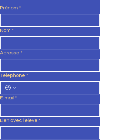
Prénom
*
Nom
*
Adresse
*
Téléphone
*
E-mail
*
Lien avec l'élève
*