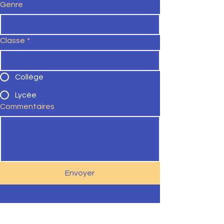
Genre
Classe
*
Collège
Lycée
Commentaires
Envoyer