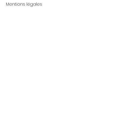
Mentions légales
Politique de cookies
SERVICE CLIENT
À propos
Service Client
Contact
RÉSEAUX
Snapchat
TikTok
Facebook