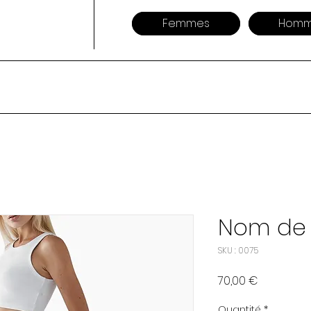
Femmes
Homm
Nom de l
SKU : 0075
Prix
70,00 €
Quantité
*