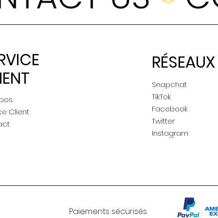
RVICE
RÉSEAUX
IENT
Snapchat
TikTok
opos
Facebook
ce Client
Twitter
act
Instagram
Paiements sécurisés