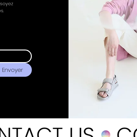
 soyez
s.
Envoyer