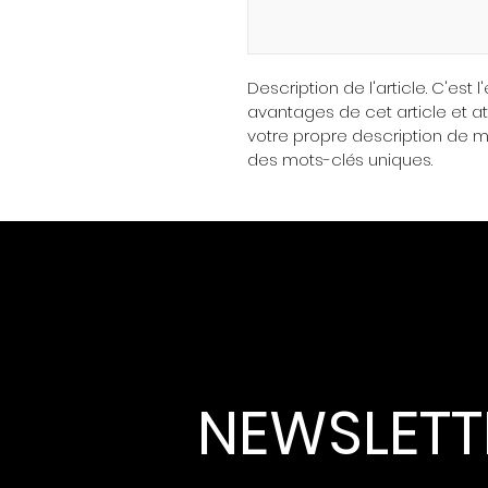
Description de l'article. C'est 
avantages de cet article et att
votre propre description de ma
des mots-clés uniques.
NEWSLETT