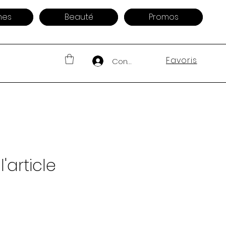
es
Beauté
Promos
Favoris
Connexion
'article