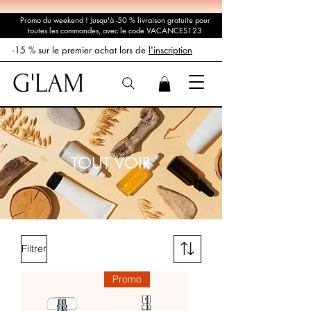
Promo du weekend ! Jusqu'à -50 % livraison gratuite pour
toutes les commandes, avec le code VACANCES123
-15 % sur le premier achat lors de
l'inscription
G'LAM
TOUT VOIR
Filtrer
Promo