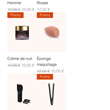
Homme
Rosee
Prix original
Prix promotionnel
Prix
12,00 €
10,00 €
12,00 €
Promo
Promo
Crème de nuit
Éponge
maquillage
Prix original
Prix promotionnel
12,00 €
10,00 €
Prix original
Prix promotionnel
12,00 €
10,00 €
Promo