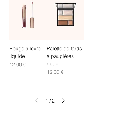
Rouge à lèvre
Palette de fards
liquide
à paupières
nude
Prix
12,00 €
Prix
12,00 €
1
/
2