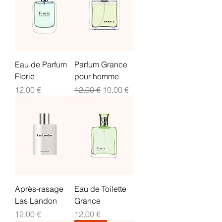
Eau de Parfum
Parfum Grance
Florie
pour homme
Prix
Prix original
Prix promotionnel
12,00 €
12,00 €
10,00 €
Après-rasage
Eau de Toilette
Las Landon
Grance
Prix
Prix
12,00 €
12,00 €