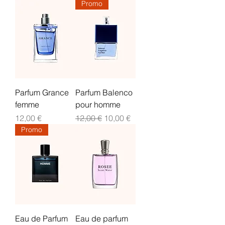
Promo
Parfum Grance
Parfum Balenco
femme
pour homme
Prix
Prix original
Prix promotionnel
12,00 €
12,00 €
10,00 €
Promo
Eau de Parfum
Eau de parfum