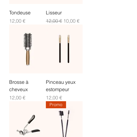
Tondeuse
Lisseur
Prix
Prix original
Prix promotionnel
12,00 €
12,00 €
10,00 €
Brosse à
Pinceau yeux
cheveux
estompeur
Prix
Prix
12,00 €
12,00 €
Promo