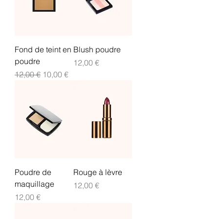
Fond de teint en
Blush poudre
poudre
Prix
12,00 €
Prix original
Prix promotionnel
12,00 €
10,00 €
Poudre de
Rouge à lèvre
maquillage
Prix
12,00 €
Prix
12,00 €