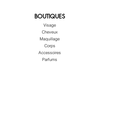
BOUTIQUES
Visage
Cheveux
Maquillage
Corps
Accessoires
Parfums
Promos et offres
À PROPOS
À props
Service client
Adresses
SUIVRE
Instagram
Facebook