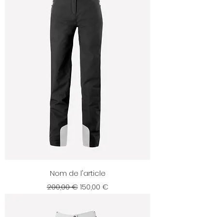
Nom de l'article
Prix original
Prix promotionnel
200,00 €
150,00 €