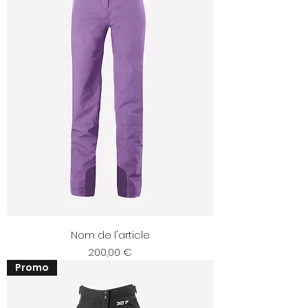
Nom de l'article
Prix
200,00 €
Promo