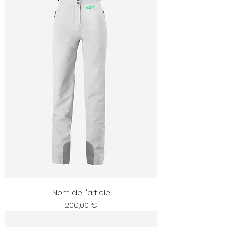
Nom de l'article
Prix
200,00 €