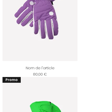
Nom de l'article
Prix
80,00 €
Promo