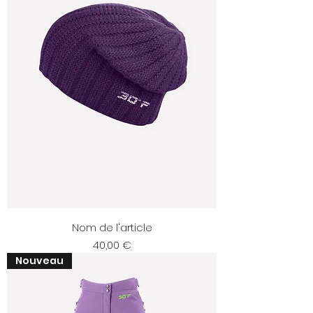
Nom de l'article
Prix
40,00 €
Nouveau