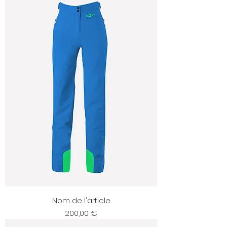
Nom de l'article
Prix
200,00 €