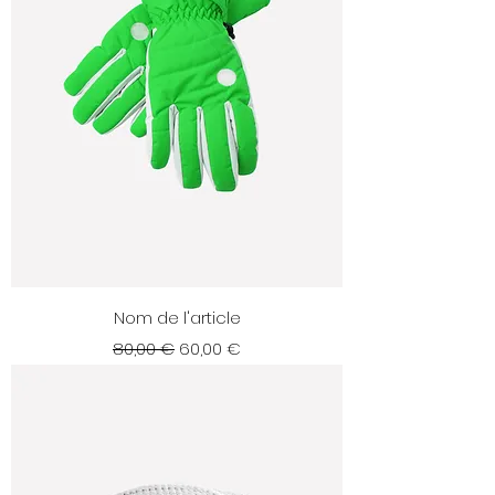
Nom de l'article
Prix original
Prix promotionnel
80,00 €
60,00 €