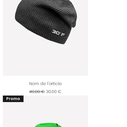
Nom de l'article
Prix original
Prix promotionnel
40,00 €
30,00 €
Promo