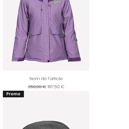
Nom de l'article
Prix original
Prix promotionnel
250,00 €
187,50 €
Promo