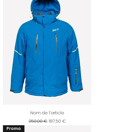
Nom de l'article
Prix original
Prix promotionnel
250,00 €
187,50 €
Promo