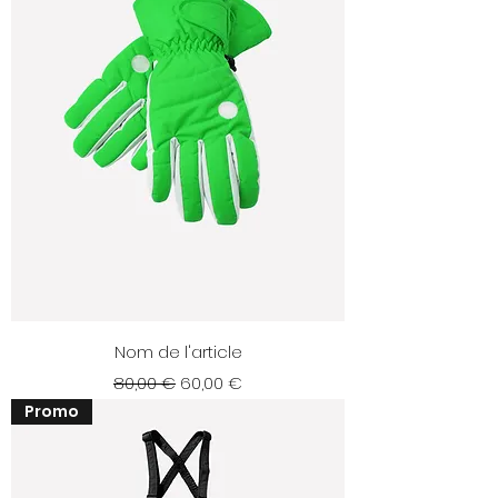
Nom de l'article
Prix original
Prix promotionnel
80,00 €
60,00 €
Promo