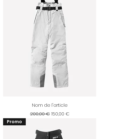
Nom de l'article
Prix original
Prix promotionnel
200,00 €
150,00 €
Promo