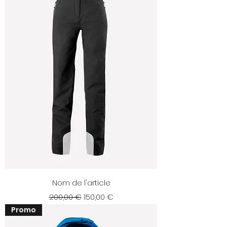
Nom de l'article
Prix original
Prix promotionnel
200,00 €
150,00 €
Promo