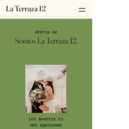
La Terraza 12
Acerca de
Somos La Terraza 12.
Los eventos es
nos apasionan