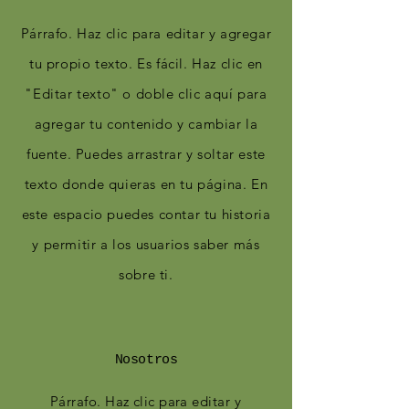
Párrafo. Haz clic para editar y agregar
tu propio texto. Es fácil. Haz clic en
"Editar texto" o doble clic aquí para
agregar tu contenido y cambiar la
fuente. Puedes arrastrar y soltar este
texto donde quieras en tu página. En
este espacio puedes contar tu historia
y permitir a los usuarios saber más
sobre ti.
Nosotros
Párrafo. Haz clic para editar y