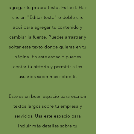
agregar tu propio texto. Es fácil. Haz
clic en "Editar texto" o doble clic
aquí para agregar tu contenido y
cambiar la fuente. Puedes arrastrar y
soltar este texto donde quieras en tu
página. En este espacio puedes
contar tu historia y permitir a los
usuarios saber más sobre ti.
Este es un buen espacio para escribir
textos largos sobre tu empresa y
servicios. Usa este espacio para
incluir más detalles sobre tu