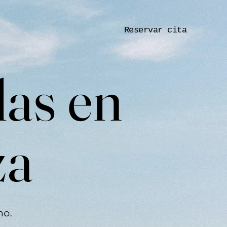
Reservar cita
das en
za
no.