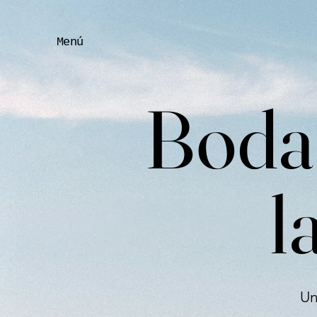
Menú
Bodas
l
Un