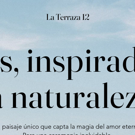
La Terraza 12
, inspira
a naturale
 paisaje único que capta la magia del amor eter