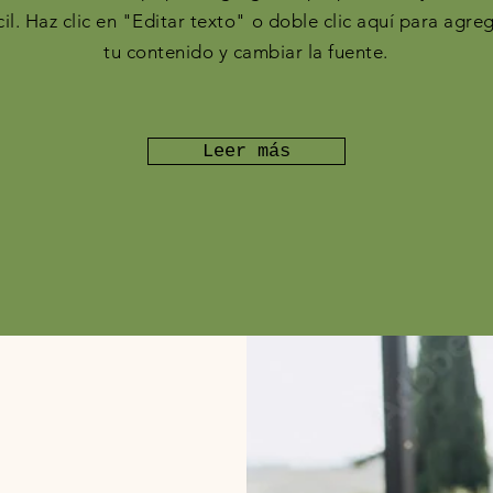
cil. Haz clic en "Editar texto" o doble clic aquí para agre
tu contenido y cambiar la fuente.
Leer más