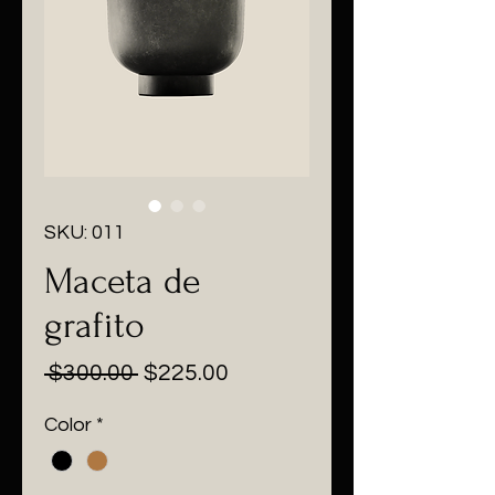
SKU: 011
Maceta de
grafito
Precio
Precio
 $300.00 
$225.00
de
Color
*
oferta