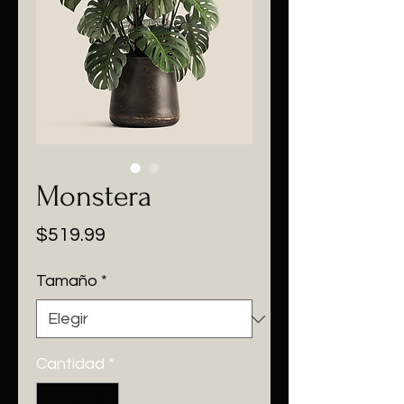
Monstera
Precio
$519.99
Tamaño
*
Cantidad
*