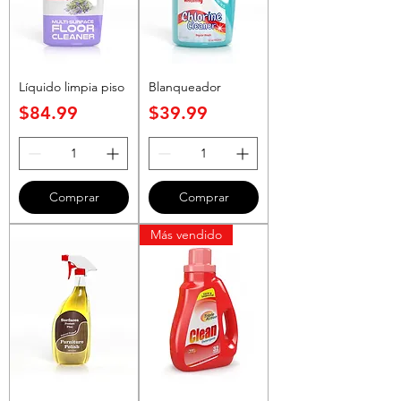
Líquido limpia piso
Blanqueador
Precio
Precio
$84.99
$39.99
Comprar
Comprar
Más vendido