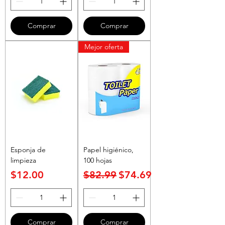
Comprar
Comprar
Mejor oferta
Esponja de
Papel higiénico,
limpieza
100 hojas
Precio
Precio
Precio de oferta
$12.00
$82.99
$74.69
Comprar
Comprar