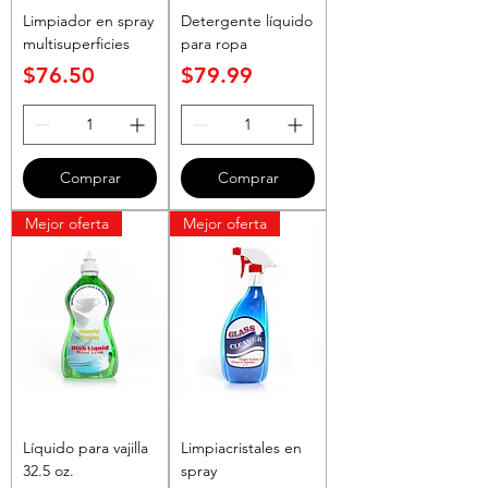
Limpiador en spray
Detergente líquido
multisuperficies
para ropa
Precio
Precio
$76.50
$79.99
Comprar
Comprar
Mejor oferta
Mejor oferta
Líquido para vajilla
Limpiacristales en
32.5 oz.
spray