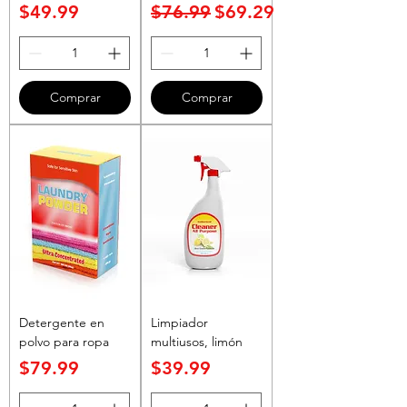
Precio
Precio
Precio de oferta
$49.99
$76.99
$69.29
Comprar
Comprar
Detergente en
Limpiador
polvo para ropa
multiusos, limón
Precio
Precio
$79.99
$39.99