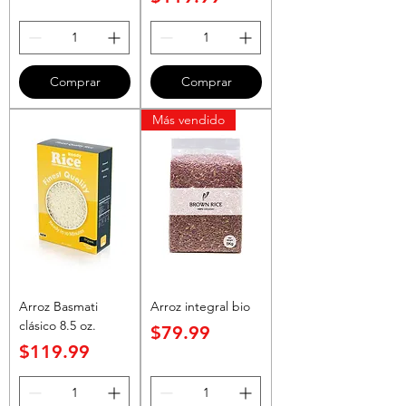
Comprar
Comprar
Más vendido
Arroz Basmati
Arroz integral bio
clásico 8.5 oz.
Precio
$79.99
Precio
$119.99