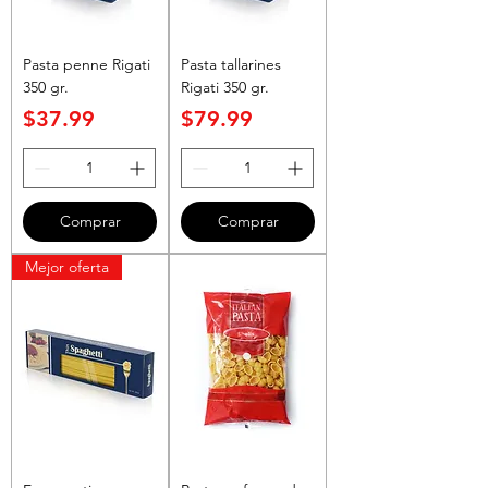
Pasta penne Rigati
Pasta tallarines
350 gr.
Rigati 350 gr.
Precio
Precio
$37.99
$79.99
Comprar
Comprar
Mejor oferta