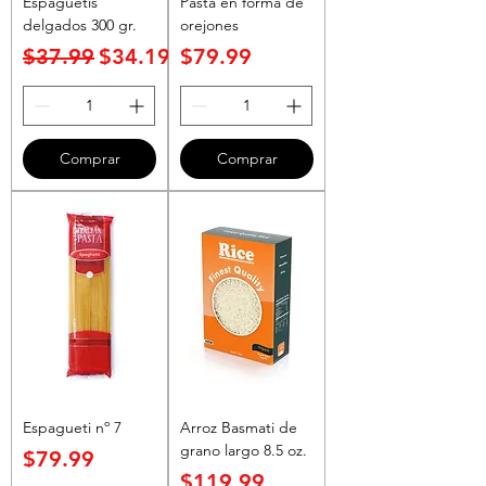
Espaguetis
Pasta en forma de
delgados 300 gr.
orejones
Precio
Precio de oferta
Precio
$37.99
$34.19
$79.99
Comprar
Comprar
Espagueti nº 7
Arroz Basmati de
grano largo 8.5 oz.
Precio
$79.99
Precio
$119.99