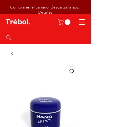
Compra en el camino, descarga la app.
Detalles
Trébol.