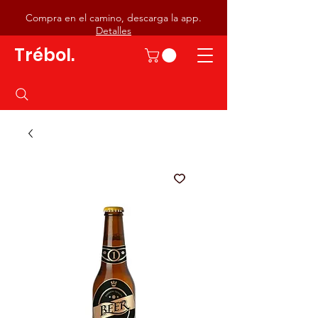
Compra en el camino, descarga la app.
Detalles
Trébol.