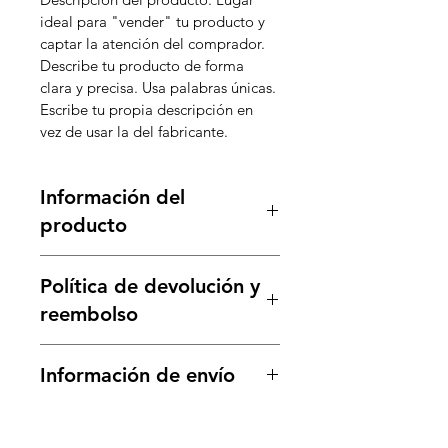
ideal para "vender" tu producto y 
captar la atención del comprador. 
Describe tu producto de forma 
clara y precisa. Usa palabras únicas. 
Escribe tu propia descripción en 
vez de usar la del fabricante.
Información del
producto
Detalle del producto. Lugar ideal 
Política de devolución y
para agregar más información 
sobre tu producto como su 
reembolso
tamaño, materiales, instrucciones 
de uso y mantenimiento. También 
Política de devolución y 
Información de envío
es un buen espacio para explicar lo 
reembolso. Lugar ideal para 
especial que es tu producto y sus 
explicar a tus clientes qué hacer si 
Política de envío. Lugar ideal para 
beneficios. A los compradores les 
no están satisfechos con su compra. 
agregar más información sobre tus 
gusta saber lo que van a recibir 
Tener una política de reembolso o 