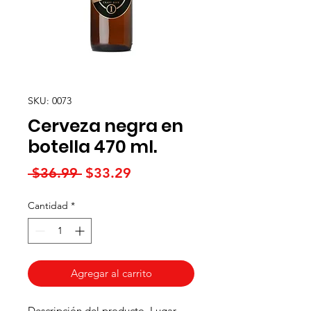
SKU: 0073
Cerveza negra en
botella 470 ml.
Precio
Precio
 $36.99 
$33.29
de
Cantidad
*
oferta
Agregar al carrito
Descripción del producto. Lugar 