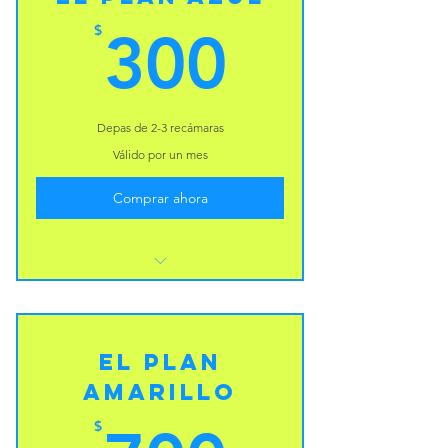
300$
$
300
Depas de 2-3 recámaras
Válido por un mes
Comprar ahora
Beneficio
Beneficio
El Plan
Beneficio
Amarillo
$