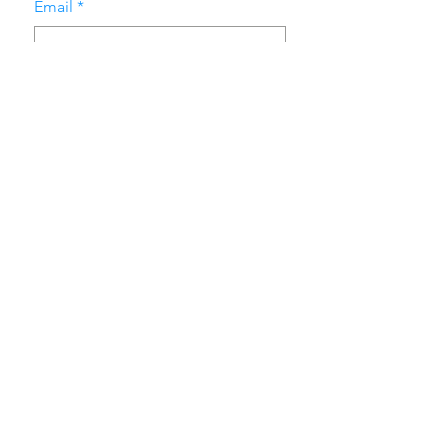
Email
*
Asunto
Mensaje
Enviar
LA EMPRESA