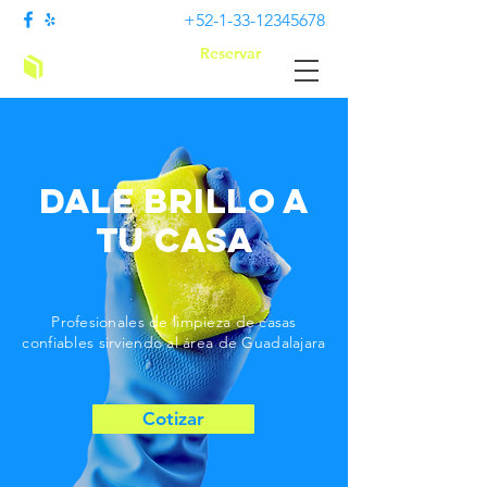
+52-1-33-12345678
Reservar
Abeja limpia
DALE BRILLO A
TU CASA
Profesionales de limpieza de casas
confiables sirviendo al área de Guadalajara
Cotizar