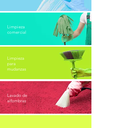
Limpieza
comercial
Limpieza
para
mudanzas
Lavado de
alfombras