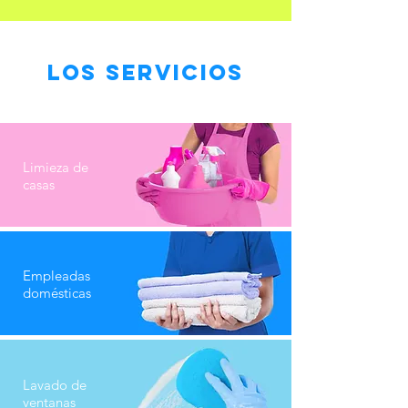
LOS SERVICIOS
Limieza de
casas
Empleadas
domésticas
Lavado de
ventanas