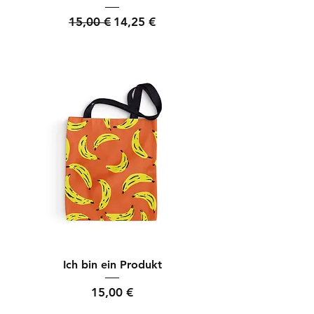
Standardpreis
Sale-Preis
15,00 €
14,25 €
Ich bin ein Produkt
Preis
15,00 €