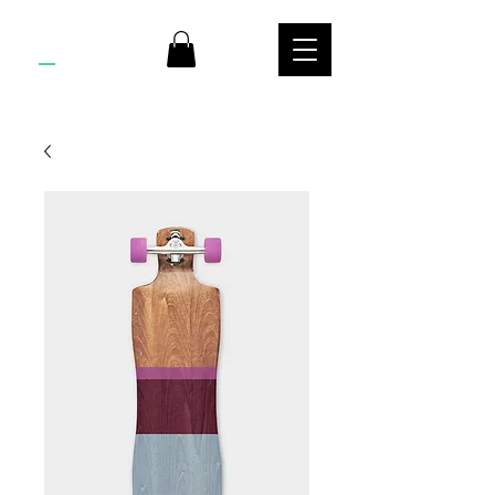
KTR
S