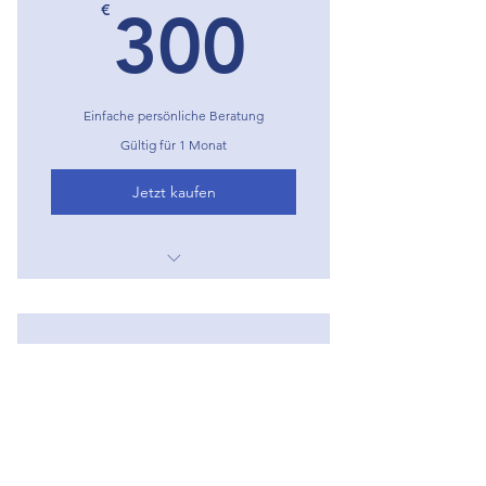
300€
€
300
Einfache persönliche Beratung
Gültig für 1 Monat
Jetzt kaufen
Ich bin ein Vorteil
Ich bin ein Vorteil
Finanzierung
Ich bin ein Vorteil
750€
€
750