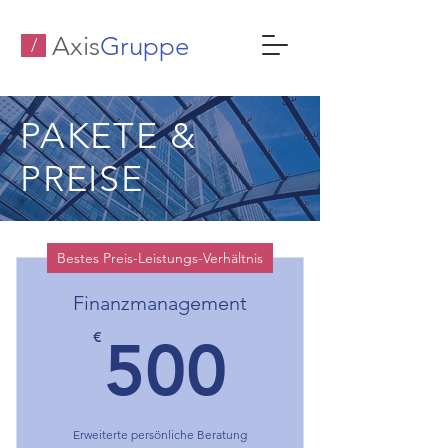
Axis
Gruppe
/
PAKETE &
PREISE
Bestes Preis-Leistungs-Verhältnis
Finanzmanagement
500€
€
500
Erweiterte persönliche Beratung