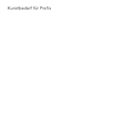
Kunstbedarf für Profis
Kinder & Kunst
Versand & Rückgabe
AGB
Zahlungsmethoden
Impressum
Datenschutz
FAQ
KONTAKT
Lindenstraße 507