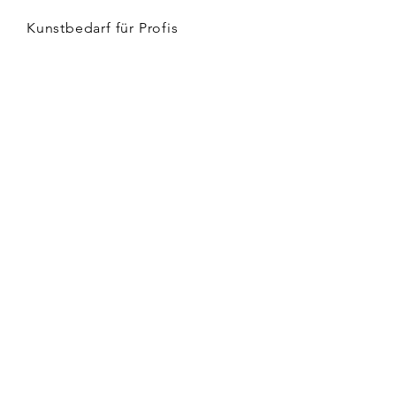
Kunstbedarf für Profis
Kinder & Kunst
Versand & Rückgabe
AGB
Zahlungsmethoden
Impressum
Datenschutz
FAQ
KONTAKT
Lindenstraße 507