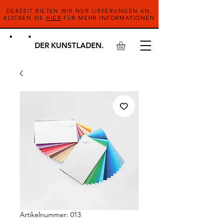
DERZEIT BIETEN WIR NUR LIEFERUNGEN AN.
KLICKEN SIE
HIER
FÜR MEHR INFORMATIONEN
DER KUNSTLADEN.
Artikelnummer: 013