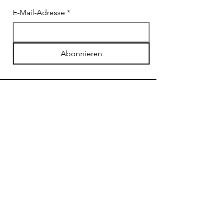
E-Mail-Adresse
*
Abonnieren
SHOP
Kunstbedarf für Profis
Kinder & Kunst
Versand & Rückgabe
AGB
Zahlungsmethoden