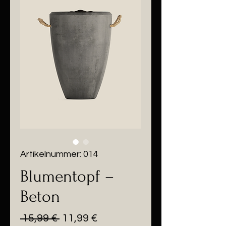
Artikelnummer: 014
Blumentopf –
Beton
Standardpreis
Sale-
 15,99 € 
11,99 €