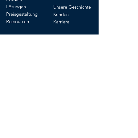
Lösungen
Unsere Geschichte
Preisgestaltung
Kunden
Ressourcen
Karriere
Im App Store verfügbar
Los geht's
Kontakt
Kostenlose Testphase starten
Demo ansehen
FAQ