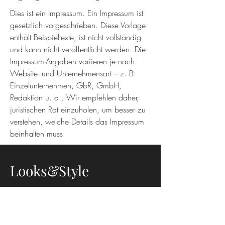
Dies ist ein Impressum. Ein Impressum ist
gesetzlich vorgeschrieben. Diese Vorlage
enthält Beispieltexte, ist nicht vollständig
und kann nicht veröffentlicht werden. Die
Impressum-Angaben variieren je nach
Website- und Unternehmensart – z. B.
Einzelunternehmen, GbR, GmbH,
Redaktion u. a.. Wir empfehlen daher,
juristischen Rat einzuholen, um besser zu
verstehen, welche Details das Impressum
beinhalten muss.
Looks&Style
Lindenstraße 14
10969 Berlin