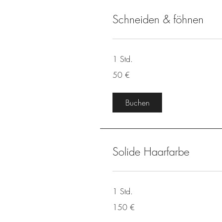
Schneiden & föhnen
1 Std.
50
50 €
Euro
Buchen
Solide Haarfarbe
1 Std.
150
150 €
Euro