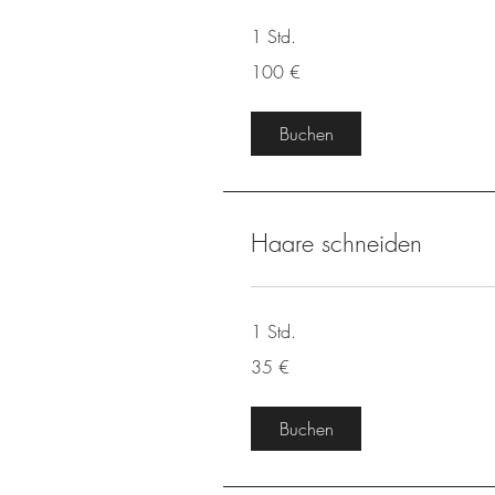
1 Std.
100
100 €
Euro
Buchen
Haare schneiden
1 Std.
35
35 €
Euro
Buchen