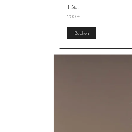
1 Std.
200
200 €
Euro
Buchen