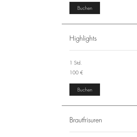
Buchen
Highlights
1 Std.
100
100 €
Euro
Buchen
Brautfrisuren