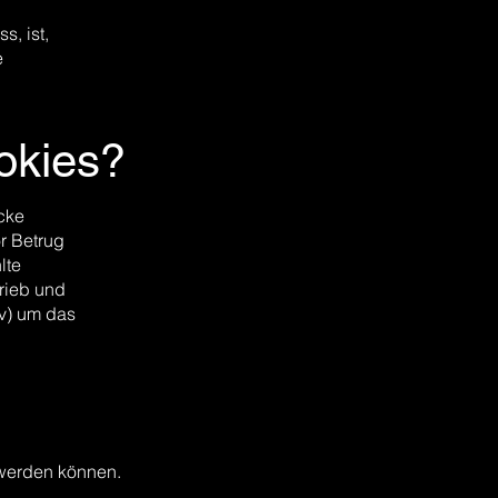
s, ist,
e
okies?
cke
r Betrug
lte
trieb und
iv) um das
 werden können.