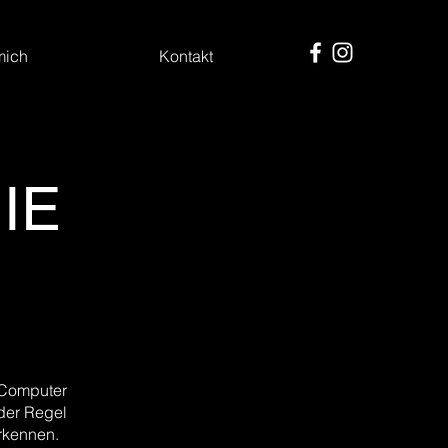
mich
Kontakt
IE
n Computer
 der Regel
rkennen.