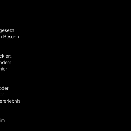
gesetzt
nen Besuch
kiert.
ndern.
nter
oder
er
ererlebnis
 im