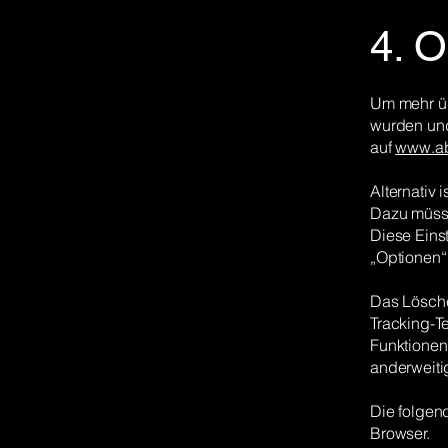
4. O
Um mehr üb
wurden und
auf
www.ab
Alternativ 
Dazu müsse
Diese Eins
„Optionen“
Das Lösche
Tracking-T
Funktionen
anderweitig
Die folgend
Browser.