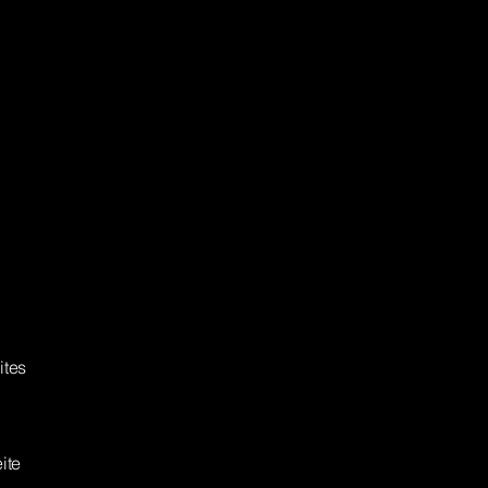
ites
ite