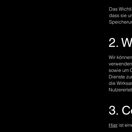
Das Wichti
dass sie u
Speicherun
2. 
Wir können
verwenden,
sowie um C
Dienste zu
die Wirksa
Nutzererle
3. C
Hier
ist ei