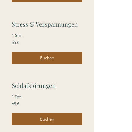
Stress & Verspannungen
1 Std.
65
65 €
Euro
Buchen
Schlafstörungen
1 Std.
65
65 €
Euro
Buchen