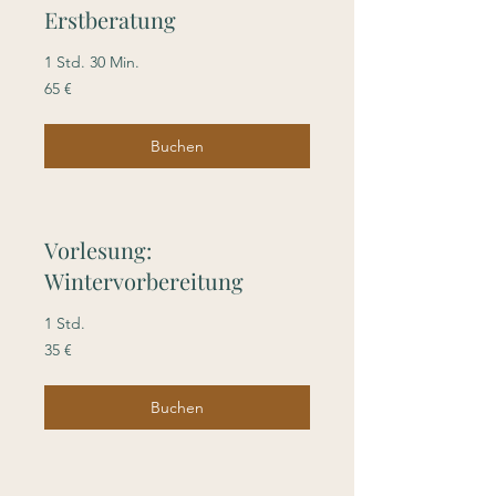
Erstberatung
1 Std. 30 Min.
65
65 €
Euro
Buchen
Vorlesung:
Wintervorbereitung
1 Std.
35
35 €
Euro
Buchen