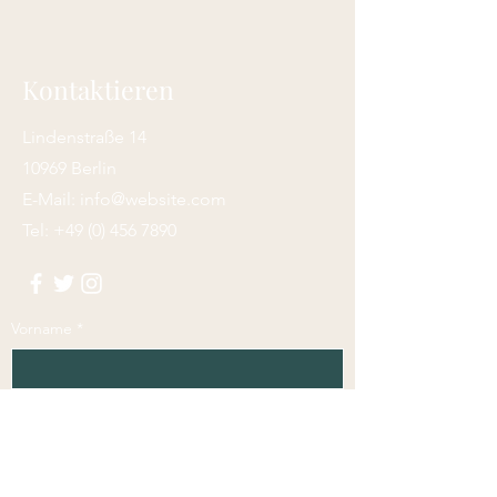
Kontaktieren
Lindenstraße 14
10969 Berlin
E-Mail:
info@website.com
Tel:
+49 (0) 456 7890
Vorname
*
Nachname
*
E-Mail-Adresse
*