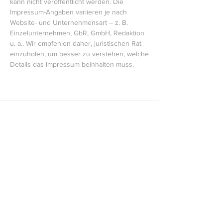
kann nicht veröffentlicht werden. Die
Impressum-Angaben variieren je nach
Website- und Unternehmensart – z. B.
Einzelunternehmen, GbR, GmbH, Redaktion
u. a.. Wir empfehlen daher, juristischen Rat
einzuholen, um besser zu verstehen, welche
Details das Impressum beinhalten muss.
Finde mich auf
Dribbble
,
Behance
und
LinkedIn
.
info@website.com
Cookies
Impressu
Datenschut
m
z
© 2035 Marius Weber.