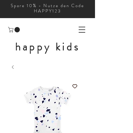
Spare 10% - Nutze den Code
HAPPY123
happy kids