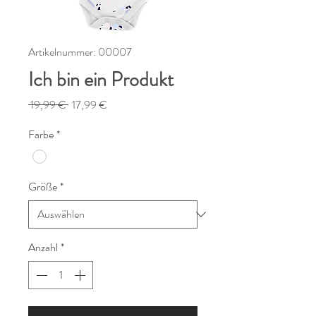
Artikelnummer: 00007
Ich bin ein Produkt
Standardpreis
Sale-
 19,99 € 
17,99 €
Preis
Farbe
*
Größe
*
Anzahl
*