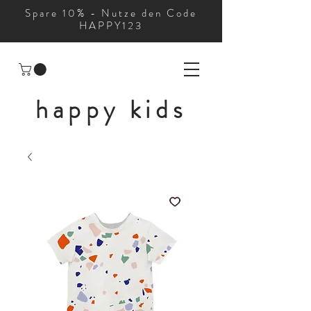
Spare 10% - Nutze den Code
HAPPY123
happy kids