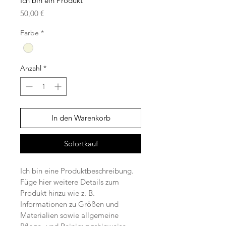
Ich bin ein Produkt
Preis
50,00 €
Farbe
*
Anzahl
*
In den Warenkorb
Sofortkauf
Ich bin eine Produktbeschreibung. 
Füge hier weitere Details zum 
Produkt hinzu wie z. B. 
Informationen zu Größen und 
Materialien sowie allgemeine 