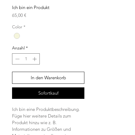
Ich bin ein Produkt
Preis
65,00 €
Color
*
Anzahl
*
In den Warenkorb
Sofortkauf
Ich bin eine Produktbeschreibung. 
Füge hier weitere Details zum 
Produkt hinzu wie z. B. 
Informationen zu Größen und 