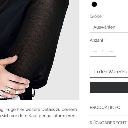
Größe
*
Auswählen
Anzahl
*
In den Warenko
PRODUKTINFO
g. Füge hier weitere Details zu deinem 
 sich vor dem Kauf genau informieren.
Ich bin ein Produktde
RÜCKGABERECHT
hinzu wie z. B. Inform