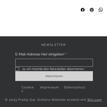
sowie allgemeine Pfl
Ich bin eine Rückgaber
Beschreibe, was dein
zu tun ist, falls diese
Mehrwert es deinen K
Klare Widerrufs- und
rechtlich vorgeschrie
das Vertrauen deiner
NEWSLETTER
E-Mail-Adresse hier eingeben*
*
Ja, ich möchte den Newsletter abonnieren.
*
Abonnieren
Cookie
Impressum
Datenschutz
s
© 2035 Pretty Gal. Sichere Website erstellt mit
Wix.com