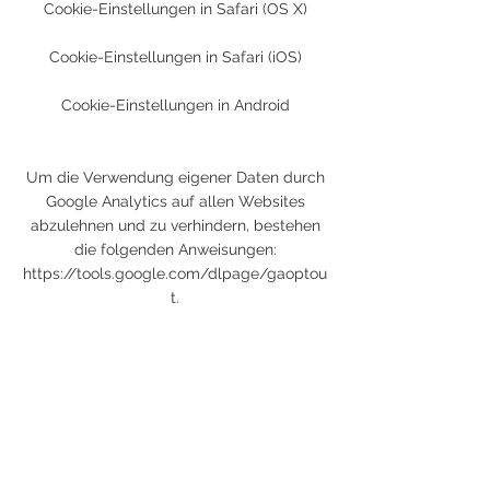
Cookie-Einstellungen in Safari (OS X)
Cookie-Einstellungen in Safari (iOS)
Cookie-Einstellungen in Android
Um die Verwendung eigener Daten durch
Google Analytics auf allen Websites
abzulehnen und zu verhindern, bestehen
die folgenden Anweisungen:
https://tools.google.com/dlpage/gaoptou
t.
Wir können diese Cookie-Richtlinie
aktualisieren. Wir bitten Nutzer, diese Seite
regelmäßig aufzurufen, um sich über den
aktuellen Stand in Bezug auf die
Verwendung von Cookies auf dem
Laufenden zu halten.