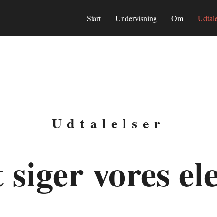
Start
Undervisning
Om
Udtale
Udtalelser
 siger vores el