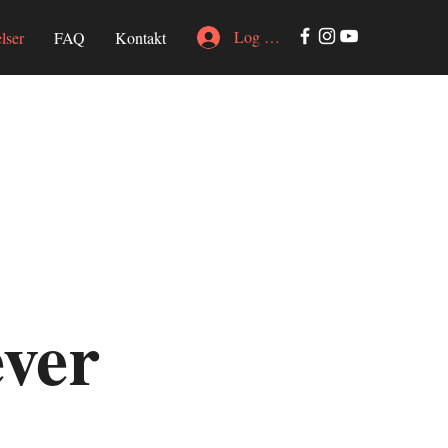
Log ind
lser
FAQ
Kontakt
ever