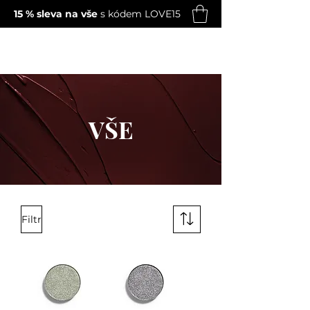
15 % sleva na vše
s kódem LOVE15
Amélie
VŠE
Filtr