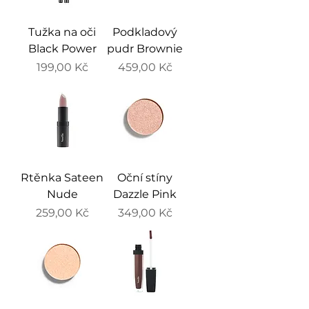
Tužka na oči
Podkladový
Black Power
pudr Brownie
Cena
Cena
199,00 Kč
459,00 Kč
Rtěnka Sateen
Oční stíny
Nude
Dazzle Pink
Cena
Cena
259,00 Kč
349,00 Kč