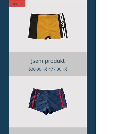
Akce
Jsem produkt
Běžná cena
Zvýhodněná cena
530,00 Kč
477,00 Kč