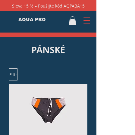
Sleva 15 % –⁠ Použijte kód AQPABA15
AQUA PRO
PÁNSKÉ
Filtr