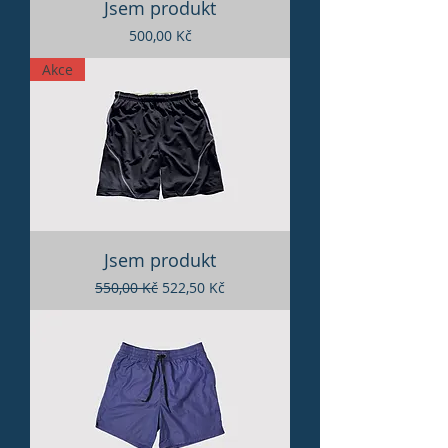
Jsem produkt
Cena
500,00 Kč
Akce
Jsem produkt
Běžná cena
Zvýhodněná cena
550,00 Kč
522,50 Kč