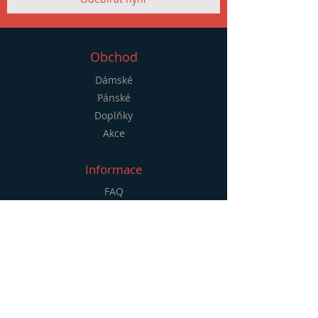
Obchod
Dámské
Pánské
Doplňky
Akce
Informace
FAQ
Doprava a vrácení zboží
Obchodní podmínky
Platební metody
Zásady používání souborů cookie
Prozkoumat