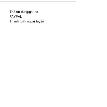
Thẻ tín dụng/ghi nợ
PAYPAL
Thanh toán ngoại tuyến
VIMA
Mua sắm
Mua sắm tất cả
Người lớn
Trẻ em
Chính sách