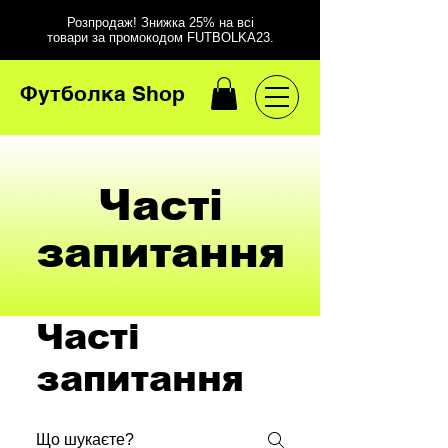
Розпродаж! Знижка 25% на всі
товари за промокодом FUTBOLKA23.
Футболка Shop
Часті
запитання
Часті
запитання