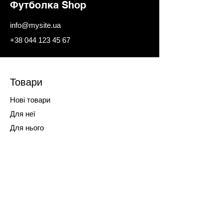
додати на будь-яку сторінку
Футболка Shop
бізнес.
сайту чи додатка Wix,
надавши доступ учасникам.
info@mysite.ua
+38 044 123 45 67
Товари
Нові товари
Для неї
Для нього
Магазин
Про нас
Підписка
FAQ