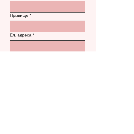
Прізвище
*
Ел. адреса
*
Повідомленя
#Дмителла
info@mysite.ua
Надіслати
Стелла:
+38 044 123 45 67
Дмитро:
+38 044 123 45 67