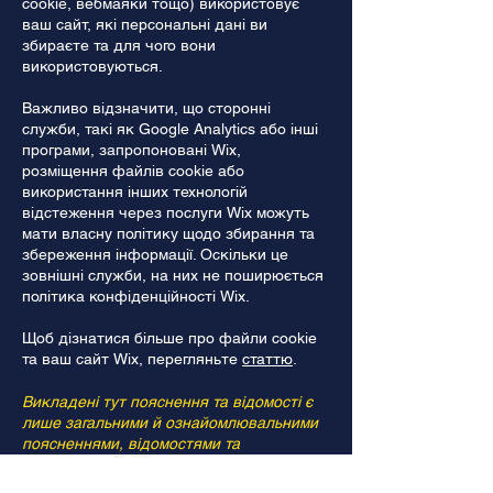
cookie, вебмаяки тощо) використовує
ваш сайт, які персональні дані ви
збираєте та для чого вони
використовуються.
Важливо відзначити, що сторонні
служби, такі як Google Analytics або інші
програми, запропоновані Wix,
розміщення файлів cookie або
використання інших технологій
відстеження через послуги Wix можуть
мати власну політику щодо збирання та
збереження інформації. Оскільки це
зовнішні служби, на них не поширюється
політика конфіденційності Wix.
Щоб дізнатися більше про файли cookie
та ваш сайт Wix, перегляньте
статтю
.
Викладені тут пояснення та відомості є
лише загальними й ознайомлювальними
поясненнями, відомостями та
прикладами. Не покладайтеся на цю
статтю як на юридичну пораду або як на