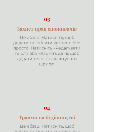
03
Захист прав споживачів
Це абзац. Натисніть, щоб
додати та змінити контент. Усе
просто. Натисніть «Редагувати
текст» або клацніть двічі, щоб
додати текст і налаштувати
шрифт.
04
Травми на будівництві
Це абзац. Натисніть, щоб
додати та змінити контент. Усе