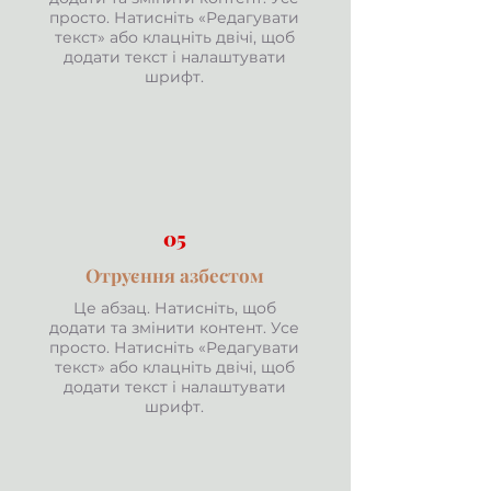
просто. Натисніть «Редагувати
текст» або клацніть двічі, щоб
додати текст і налаштувати
шрифт.
05
Отруєння азбестом
Це абзац. Натисніть, щоб
додати та змінити контент. Усе
просто. Натисніть «Редагувати
текст» або клацніть двічі, щоб
додати текст і налаштувати
шрифт.