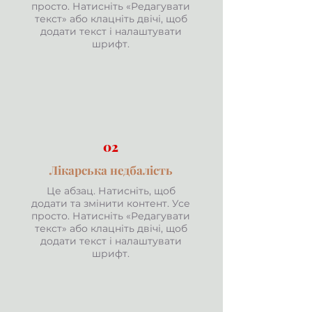
просто. Натисніть «Редагувати
текст» або клацніть двічі, щоб
додати текст і налаштувати
шрифт.
02
Лікарська недбалість
Це абзац. Натисніть, щоб
додати та змінити контент. Усе
просто. Натисніть «Редагувати
текст» або клацніть двічі, щоб
додати текст і налаштувати
шрифт.