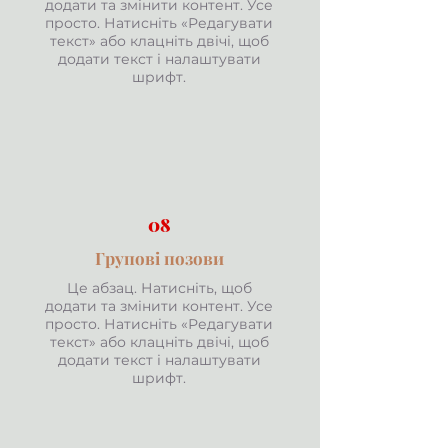
додати та змінити контент. Усе
просто. Натисніть «Редагувати
текст» або клацніть двічі, щоб
додати текст і налаштувати
шрифт.
08
Групові позови
Це абзац. Натисніть, щоб
додати та змінити контент. Усе
просто. Натисніть «Редагувати
текст» або клацніть двічі, щоб
додати текст і налаштувати
шрифт.