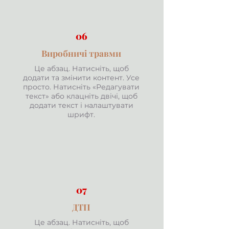
06
Виробничі травми
Це абзац. Натисніть, щоб
додати та змінити контент. Усе
просто. Натисніть «Редагувати
текст» або клацніть двічі, щоб
додати текст і налаштувати
шрифт.
07
ДТП
Це абзац. Натисніть, щоб