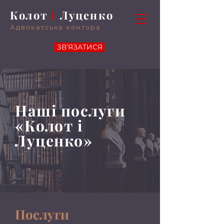
Колот
і
Луценко
Адвокатська контора
ЗВ’ЯЗАТИСЯ
Наші послуги
«Колот і
Луценко»
Послуги