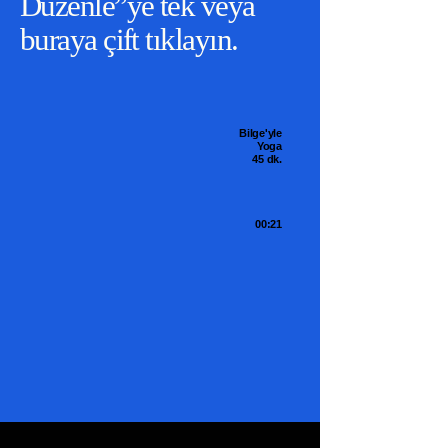
Düzenle”ye tek veya
buraya çift tıklayın.
Bilge'yle
Yoga
45 dk.
00:21