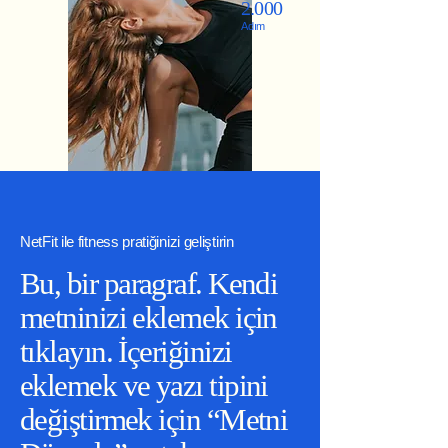
2.000
Adım
NetFit ile fitness pratiğinizi geliştirin
Bu, bir paragraf. Kendi
metninizi eklemek için
tıklayın. İçeriğinizi
eklemek ve yazı tipini
değiştirmek için “Metni