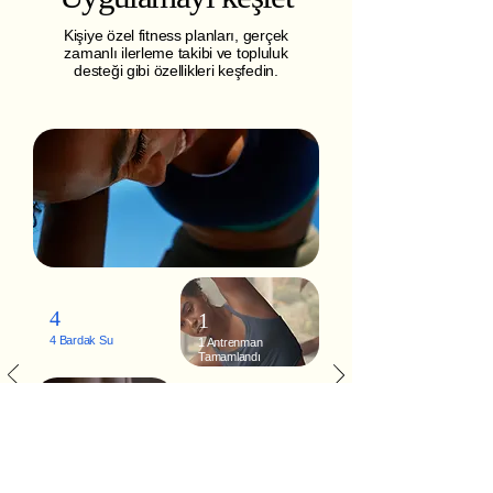
Kişiye özel fitness planları, gerçek
zamanlı ilerleme takibi ve topluluk
desteği gibi özellikleri keşfedin.
4
1
4 Bardak Su
1 Antrenman
Tamamlandı
2.000
310
Adım
Kalori Yakıldı