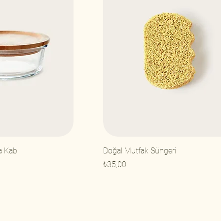
 Kabı
Doğal Mutfak Süngeri
Fiyat
₺35,00