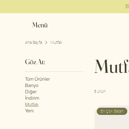
5
Menü
Ana Sayfa
Mutfak
Mutf
Göz At:
Tüm Ürünler
Banyo
Diğer
6 ürün
İndirim
Mutfak
Yeni
En Çok Satan