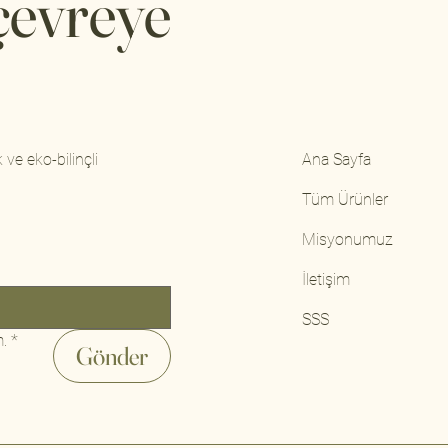
 çevreye
 ve eko-bilinçli
Ana Sayfa
Tüm Ürünler
Misyonumuz
İletişim
SSS
m.
*
Gönder