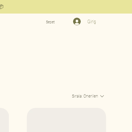

Giriş
Sepet
Sırala:
Önerilen