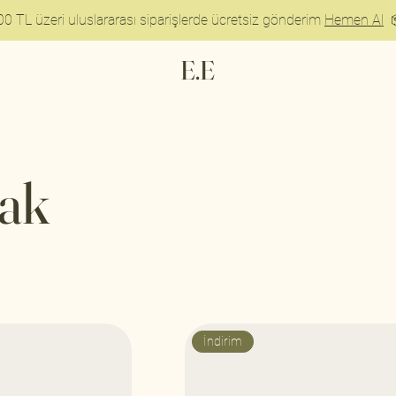
00 TL üzeri uluslararası siparişlerde ücretsiz gönderim
Hemen Al

E.E
ak
İndirim