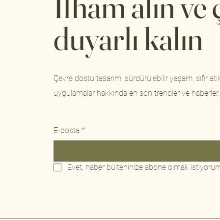
İlham alın ve
duyarlı kalın
Çevre dostu tasarım, sürdürülebilir yaşam, sıfır atık
uygulamalar hakkında en son trendler ve haberler.
E-posta
*
Evet, haber bülteninize abone olmak istiyoru