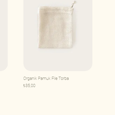
Organik Pamuk File Torba
Fiyat
₺35,00