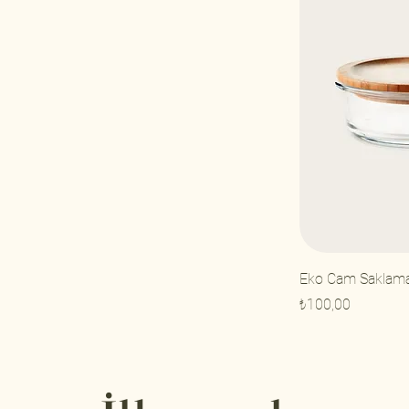
Eko Cam Saklama
Fiyat
₺100,00