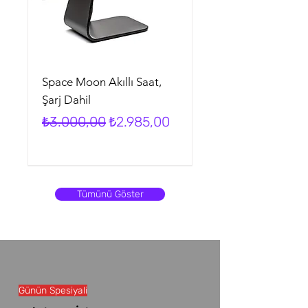
Space Moon Akıllı Saat,
Şarj Dahil
Normal Fiyat
İndirimli Fiyat
₺3.000,00
₺2.985,00
İNDİRİM
İNDİRİM
İNDİRİM
İNDİRİM
İNDİRİM
Tümünü Göster
Günün Spesiyali