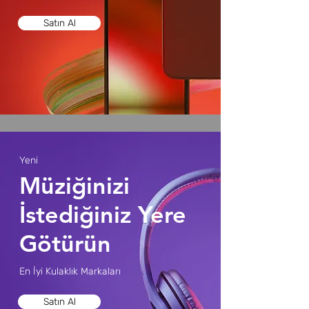
Satın Al
Yeni
​Müziğinizi
İstediğiniz Yere
Götürün
En İyi Kulaklık Markaları
Satın Al