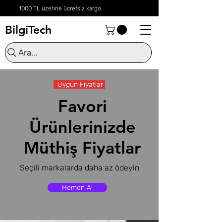
1000 TL üzerine ücretsiz kargo
BilgiTech
Ara...
Uygun Fiyatlar
Favori
Ürünlerinizde
Müthiş Fiyatlar
Seçili markalarda daha az ödeyin
Hemen Al